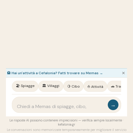
🏨 Hai un'attività a Cefalonia? Fatti trovare su Memas →
✕
🏖️
Spiagge
🏛️
Villaggi
🍋
Cibo
🚗
Trasporti
⛵
Attività
→
Le risposte AI possono contenere imprecisioni — verifica sempre localmente ·
kefalonia.gr
Le conversazioni sono memorizzate temporaneamente per migliorare il servizio