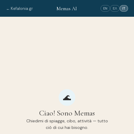
Memas AI
← Kefalonia.gr
EN
ΕΛ
IT
🌊
Ciao! Sono Memas
Chiedimi di spiagge, cibo, attività — tutto
ciò di cui hai bisogno.